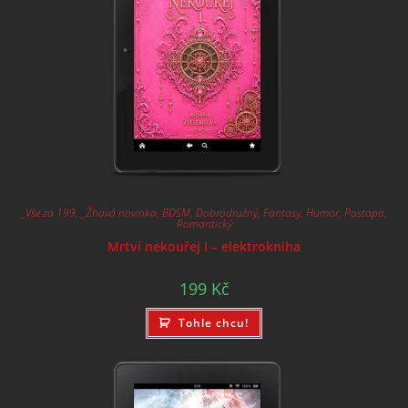
_Vše za 199
,
_Žhavá novinka
,
BDSM
,
Dobrodružný
,
Fantasy
,
Humor
,
Postapo
,
Romantický
Mrtví nekouřej I – elektrokniha
199
Kč
Tohle chcu!