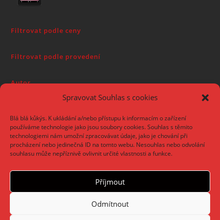
Filtrovat podle ceny
Filtrovat podle provedení
Autor
Spravovat Souhlas s cookies
Blá blá kůkýs. K ukládání a/nebo přístupu k informacím o zařízení
používáme technologie jako jsou soubory cookies. Souhlas s těmito
technologiemi nám umožní zpracovávat údaje, jako je chování při
procházení nebo jedinečná ID na tomto webu. Nesouhlas nebo odvolání
souhlasu může nepříznivě ovlivnit určité vlastnosti a funkce.
Příjmout
Odmítnout