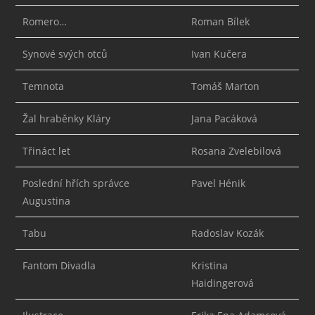
Romero…
Roman Bílek
Synové svých otců
Ivan Kučera
Temnota
Tomáš Marton
Žal hraběnky Kláry
Jana Pacáková
Třináct let
Rosana Zvelebilová
Poslední hřích správce
Pavel Hénik
Augustina
Tabu
Radoslav Kozák
Fantom Divadla
Kristina
Haidingerová