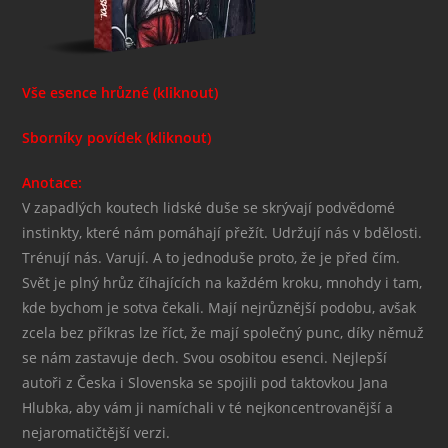
Vše esence hrůzné (kliknout)
Sborníky povídek (kliknout)
Anotace:
V zapadlých koutech lidské duše se skrývají podvědomé
instinkty, které nám pomáhají přežít. Udržují nás v bdělosti.
Trénují nás. Varují. A to jednoduše proto, že je před čím.
Svět je plný hrůz číhajících na každém kroku, mnohdy i tam,
kde bychom je sotva čekali. Mají nejrůznější podobu, avšak
zcela bez příkras lze říct, že mají společný punc, díky němuž
se nám zastavuje dech. Svou osobitou esenci. Nejlepší
autoři z Česka i Slovenska se spojili pod taktovkou Jana
Hlubka, aby vám ji namíchali v té nejkoncentrovanější a
nejaromatičtější verzi.