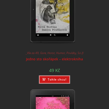
_Vše za 49
,
Gore
,
Horor
,
Humor
,
Povídky
,
Sci-fi
Jedno sto skořápek – elektrokniha
49
Kč
Tohle chcu!