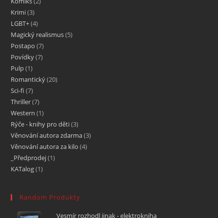
Komiks
2
Krimi
3
LGBT+
4
Magický realismus
5
Postapo
7
Povídky
7
Pulp
1
Romantický
20
Sci-fi
7
Thriller
7
Western
1
Rýče - knihy pro děti
3
Věnování autora zdarma
3
Věnování autora za kilo
4
_Předprodej
1
KATalog
1
Random Produkty
Vesmír rozhodl jinak - elektrokniha