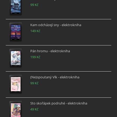
99
Kč
Kam odcházejí sny - elektrokniha
149
Kč
Pán hromu - elektrokniha
199
Kč
(Ne)spoutaný Vlk - elektrokniha
99
Kč
Sto skořápek podruhé - elektrokniha
49
Kč