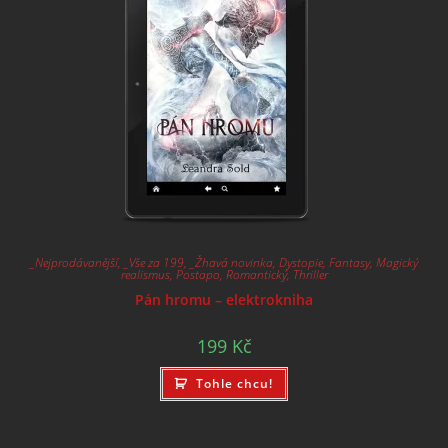
_Nejprodávanější
,
_Vše za 199
,
_Žhavá novinka
,
Dystopie
,
Fantasy
,
Magický
realismus
,
Postapo
,
Romantický
,
Thriller
Pán hromu – elektrokniha
199
Kč
Tohle chcu!