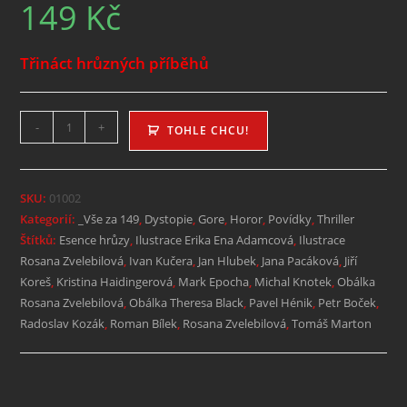
149
Kč
Třináct hrůzných příběhů
-
+
TOHLE CHCU!
SKU:
01002
Kategorií:
_Vše za 149
,
Dystopie
,
Gore
,
Horor
,
Povídky
,
Thriller
Štítků:
Esence hrůzy
,
Ilustrace Erika Ena Adamcová
,
Ilustrace
Rosana Zvelebilová
,
Ivan Kučera
,
Jan Hlubek
,
Jana Pacáková
,
Jiří
Koreš
,
Kristina Haidingerová
,
Mark Epocha
,
Michal Knotek
,
Obálka
Rosana Zvelebilová
,
Obálka Theresa Black
,
Pavel Hénik
,
Petr Boček
,
Radoslav Kozák
,
Roman Bílek
,
Rosana Zvelebilová
,
Tomáš Marton