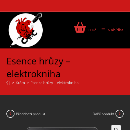
0
Kč
Nabídka
Esence hrůzy –
elektrokniha
>
Krám
>
Esence hrůzy – elektrokniha
Předchozí produkt
Další produkt