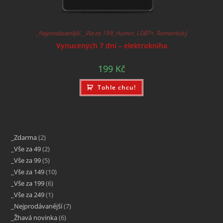
_Nejprodávanější
,
_Vše za 199
,
Humor
,
LGBT+
,
Romantický
Vynucených 7 dní – elektrokniha
199
Kč
Tohle chcu!
_Zdarma
2
_Vše za 49
2
_Vše za 99
5
_Vše za 149
10
_Vše za 199
6
_Vše za 249
1
_Nejprodávanější
7
_Žhavá novinka
6