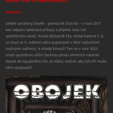
Všechny knihy od Rosany (kliknout)
Anotace:
Uměle vyrobený člověk – pomocník číslo 68 – v roce 2017
bez odporu vykonává příkazy a přijímá svou roli
spotřebního zboží. Ruský důstojník Eša, velitel baterie č. 6,
se musí ve II. světové válce popasovat s těmi nejhoršími
možnými svěřenci. A mladý Emouš? Ten se v roce 3023
snaží opuštěnou důlní šachtou plnou smrtících nástrah
dostat do tajuplného cíle. Je vůbec možné, aby tyto tři muže
něco spojovalo?