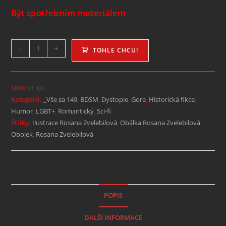
Být spotřebním materiálem
-
+
TOHLE CHCU!
SKU:
01302
Kategorií:
_Vše za 149
,
BDSM
,
Dystopie
,
Gore
,
Historická fikce
,
Humor
,
LGBT+
,
Romantický
,
Sci-fi
Štítky:
Ilustrace Rosana Zvelebilová
,
Obálka Rosana Zvelebilová
,
Obojek
,
Rosana Zvelebilová
POPIS
DALŠÍ INFORMACE