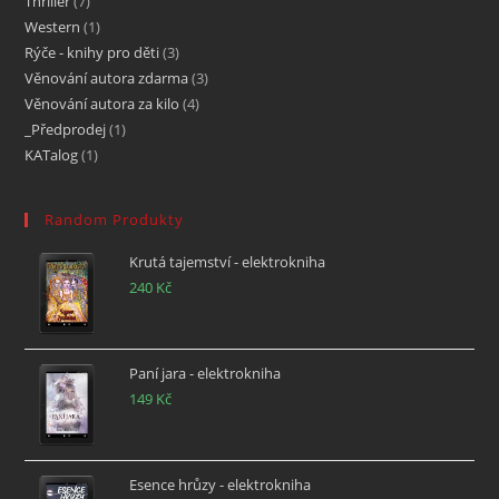
Thriller
7
Western
1
Rýče - knihy pro děti
3
Věnování autora zdarma
3
Věnování autora za kilo
4
_Předprodej
1
KATalog
1
Random Produkty
Krutá tajemství - elektrokniha
240
Kč
Paní jara - elektrokniha
149
Kč
Esence hrůzy - elektrokniha