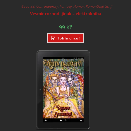
_Vše za 99
,
Contemporary
,
Fantasy
,
Humor
,
Romantický
,
Sci-fi
Vesmír rozhodl jinak – elektrokniha
99
Kč
Tohle chcu!