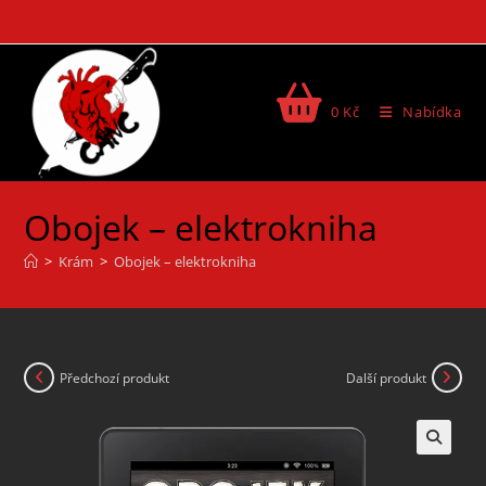
0
Kč
Nabídka
Obojek – elektrokniha
>
Krám
>
Obojek – elektrokniha
Předchozí produkt
Další produkt