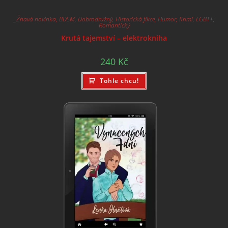
_Žhavá novinka
,
BDSM
,
Dobrodružný
,
Historická fikce
,
Humor
,
Krimi
,
LGBT+
,
Romantický
Krutá tajemství – elektrokniha
240
Kč
Tohle chcu!