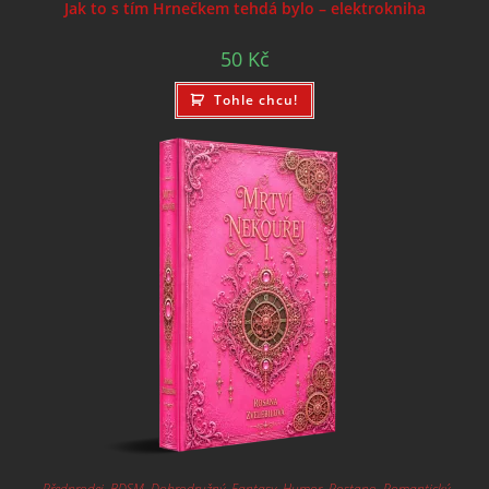
Jak to s tím Hrnečkem tehdá bylo – elektrokniha
50
Kč
Tohle chcu!
_Předprodej
,
BDSM
,
Dobrodružný
,
Fantasy
,
Humor
,
Postapo
,
Romantický
,