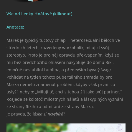
Vše od Lenky Hnátové (kliknout)
Anotace:
Marek je typický tuctový chlap ‒ heterosexuální běloch ve
středních letech, rozvedený workoholik, milující svůj
stereotyp. Proto je pro něj opravdu překvapením, když se
mu bez předchozího ohlášení nakýbluje do domu Riki,
emočně nestabilní bublina, a především bývalý švagr.
Pohlídat na týden tohoto pubertálního smrada by pro
Marka nemělo znamenat problém, kdyby však první, co
uslyší, nebylo: „Miluji tě, chci s tebou žít jako tvůj partner.“
Rozjede se kolotoč milostných náletů a láskyplných vyznání
ze strany Rikiho a odmítání ze strany Marka.
Je pravda, že l
áska si nevybírá
?