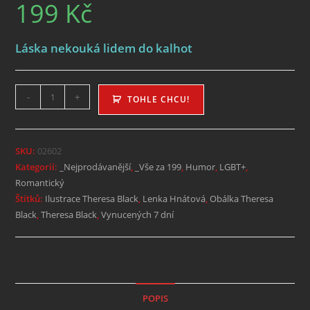
199
Kč
Láska nekouká lidem do kalhot
-
+
TOHLE CHCU!
SKU:
02602
Kategorií:
_Nejprodávanější
,
_Vše za 199
,
Humor
,
LGBT+
,
Romantický
Štítků:
Ilustrace Theresa Black
,
Lenka Hnátová
,
Obálka Theresa
Black
,
Theresa Black
,
Vynucených 7 dní
POPIS