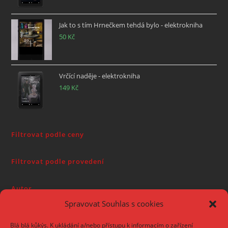
Jak to s tím Hrnečkem tehdá bylo - elektrokniha
50
Kč
Vrčící naděje - elektrokniha
149
Kč
Filtrovat podle ceny
Filtrovat podle provedení
Autor
Spravovat Souhlas s cookies
Blá blá kůkýs. K ukládání a/nebo přístupu k informacím o zařízení