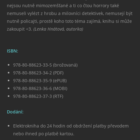
nejsou nutně mimozemšťané a ti co čtou horrory také
nemuseli vylézt z hrobu a milovníci detektivek, nemusejí být
nutně policajti, prostě koho toto téma zajímá, knihu si může
zakoupit <3
.
(Lenka Hnátová, autorka)
ISBN:
978-80-88623-33-5 (brožovaná)
978-80-88623-34-2 (PDF)
978-80-88623-35-9 (ePUB)
978-80-88623-36-6 (MOBI)
978-80-88623-37-3 (RTF)
Dodání:
Elektrokniha do 24 hodin od obdržení platby převodem
nebo ihned po platbě kartou.