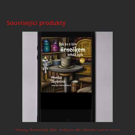
Související produkty
Fantasy
,
Romantický
,
Rýče - knihy pro děti
,
Věnování autora za kilo