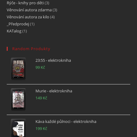
Rýče - knihy pro děti
3
Věnování autora zdarma
3
Věnování autora za kilo
4
_Předprodej
1
KATalog
1
Random Produkty
23:55 - elektrokniha
99
Kč
Murie - elektrokniha
149
Kč
Káva každé půlnoci - elektrokniha
199
Kč