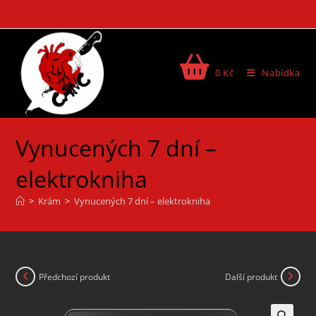
0
Kč
Nabídka
Vynucených 7 dní –
elektrokniha
>
Krám
>
Vynucených 7 dní – elektrokniha
Předchozí produkt
Další produkt