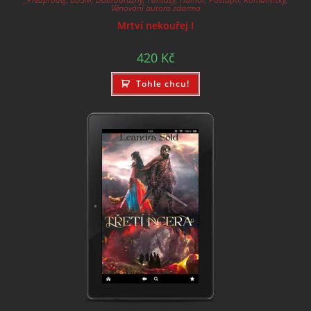
Věnování autora zdarma
Mrtví nekouřej I
420
Kč
Tohle chcu!