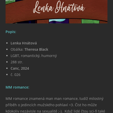
Popis:
Lenka Hnátová
Obálka:
Theresa Black
LGBT, romantický, humorný
288 str.
Canc, 2024
č. 026
MM romance:
MM romance znamená man man romance, tudíž milostný
příběh o jedincích mužského pohlaví <3. Číst ho může
kdokoliv nezávisle na sexualitě ;-). Když lidé čtou sci-fi také