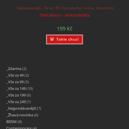
_Nejprodávanější
,
_Vše za 199
,
Dobrodružný
,
Fantasy
,
Romantický
Třetí dcera – elektrokniha
199
Kč
Tohle chcu!
_Zdarma
2
_Vše za 49
2
_Vše za 99
5
_Vše za 149
10
_Vše za 199
6
_Vše za 249
1
_Nejprodávanější
7
_Žhavá novinka
6
BDSM
8
Contemporary
4