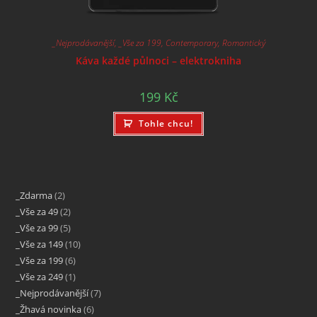
_Nejprodávanější
,
_Vše za 199
,
Contemporary
,
Romantický
Káva každé půlnoci – elektrokniha
199
Kč
Tohle chcu!
_Zdarma
2
_Vše za 49
2
_Vše za 99
5
_Vše za 149
10
_Vše za 199
6
_Vše za 249
1
_Nejprodávanější
7
_Žhavá novinka
6