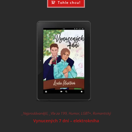
Tohle chcu!
_Nejprodávanější
,
_Vše za 199
,
Humor
,
LGBT+
,
Romantický
Vynucených 7 dní – elektrokniha