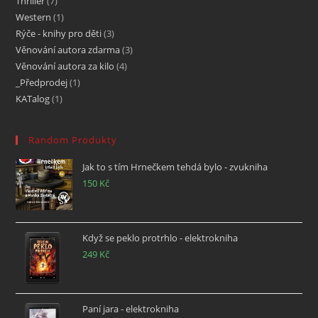
Thriller
7
Western
1
Rýče - knihy pro děti
3
Věnování autora zdarma
3
Věnování autora za kilo
4
_Předprodej
1
KATalog
1
Random Produkty
Jak to s tím Hrnečkem tehdá bylo - zvukniha
150
Kč
Když se peklo protrhlo - elektrokniha
249
Kč
Paní jara - elektrokniha