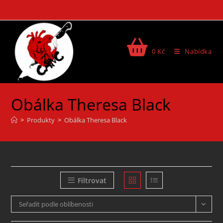
0
Kč
Nabídka
Obálka Theresa Black
>
Produkty
>
Obálka Theresa Black
Filtrovat
Seřadit podle oblíbenosti