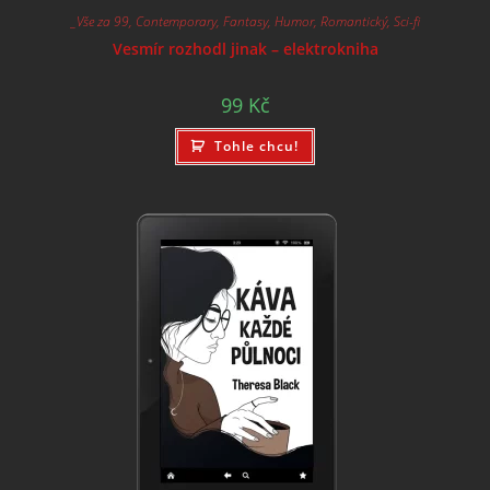
_Vše za 99
,
Contemporary
,
Fantasy
,
Humor
,
Romantický
,
Sci-fi
Vesmír rozhodl jinak – elektrokniha
99
Kč
Tohle chcu!