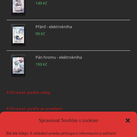
149
Kč
Přání! - elektrokniha
99
Kč
Pán hromu - elektrokniha
199
Kč
Filtrovat podle ceny
Filtrovat podle provedení
Spravovat Souhlas s cookies
Autor
Blá blá kůkýs. K ukládání a/nebo přístupu k informacím o zařízení