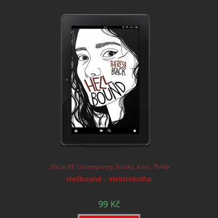
_Vše za 99
,
Contemporary
,
Erotika
,
Krimi
,
Thriller
Hellbound – elektrokniha
99
Kč