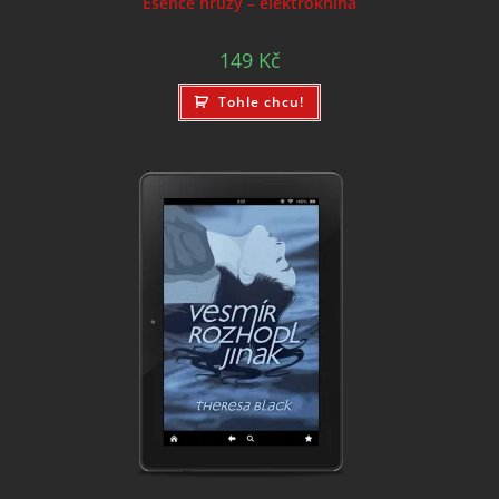
Esence hrůzy – elektrokniha
149
Kč
Tohle chcu!