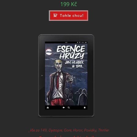
199
Kč
Tohle chcu!
_Vše za 149
,
Dystopie
,
Gore
,
Horor
,
Povídky
,
Thriller