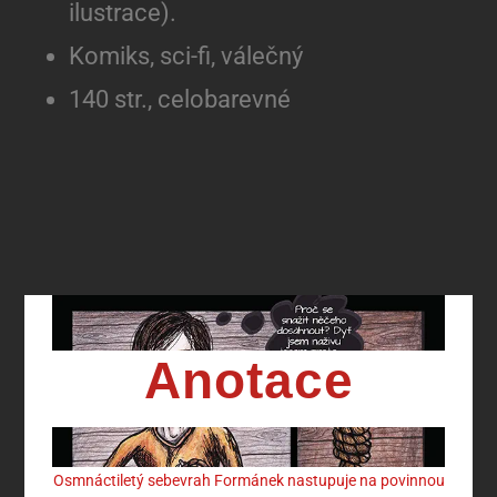
ilustrace).
Komiks, sci-fi, válečný
140 str., celobarevné
Anotace
Osmnáctiletý sebevrah Formánek nastupuje na povinnou