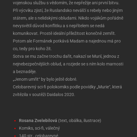
vojenskou službu s vědomím, že nepřežije ani první bitvu.
Při výcviku zjistí, že Ruslandsko neválčí s rebely nebo jiným
státem, ale s nelidskými obludami. Nikdo vojákům pořádně
nevysvětlí důvod konflitku a s nepřítelem se nedá
komunikovat. Prostě ideální příležitost konečně zemřít.
Potom ale Formánek potkává Madam a najednou má pro
co, tedy pro koho žít.
Sotva se mu začne trochu dařit, nakazí se Murií, jednou z
nejnebezpečnějších oblud, a rozjede se s ním kolo marnosti
a beznaděje.
„Jenom umřít“ by bylo ještě dobré.
Celobarevný sci-fi polokomiks podle povídky „Murie“, která
zvítězila v soutěži Daidalos 2020.
Rosana Zvelebilová
(text, obálka, ilustrace)
Komiks, sci-fi, válečný
140 str., c
elobarevné