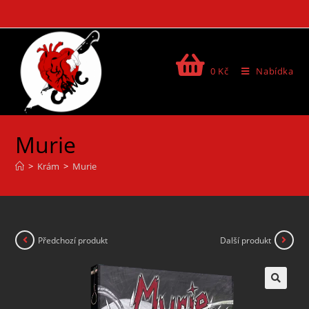
0
Kč
Nabídka
Murie
>
Krám
>
Murie
Předchozí produkt
Další produkt