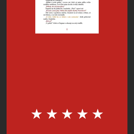
★
★
★
★
★