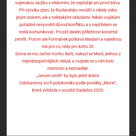
vojenskou službu s vědomím, že nepřežije ani první bitvu.
Při výcviku zjistí, že Ruslandsko neválčí s rebely nebo
jiným státem, ale s nelidskými obludami. Nikdo vojákům
pořádně nevysvětlí důvod konfliktu a s nepřítelem se
nedá komunikovat. Prostě ideální příležitost konečně
zemřít. Potom ale Formánek potkává Madam a najednou
má pro co, tedy pro koho žít.
Sotva se mu začne trochu dařit, nakazí se Murií, jednou z
nejnebezpečnějších oblud, a rozjede se s ním kolo
marnosti a beznaděje.
„Jenom umřít“ by bylo ještě dobré.
Celobarevný sci-fi polokomiks podle povídky „Murie“,
která zvítězila v soutěži Daidalos 2020.