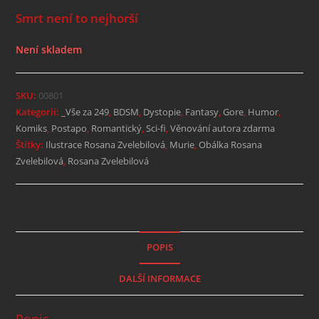
Smrt není to nejhorší
Není skladem
SKU:
00801
Kategorií:
_Vše za 249
,
BDSM
,
Dystopie
,
Fantasy
,
Gore
,
Humor
,
Komiks
,
Postapo
,
Romantický
,
Sci-fi
,
Věnování autora zdarma
Štítky:
Ilustrace Rosana Zvelebilová
,
Murie
,
Obálka Rosana
Zvelebilová
,
Rosana Zvelebilová
POPIS
DALŠÍ INFORMACE