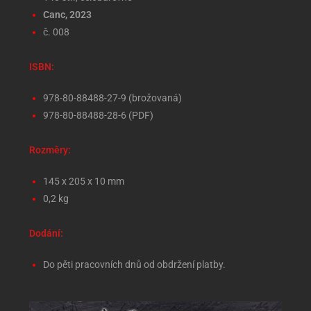
Canc, 2023
č. 008
ISBN:
978-80-88488-27-9 (brožovaná)
978-80-88488-28-6 (PDF)
Rozměry:
145 x 205 x 10 mm
0,2 kg
Dodání:
Do pěti pracovních dnů od obdržení platby.